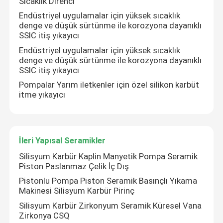
Sıcaklık Direnci
Endüstriyel uygulamalar için yüksek sıcaklık
denge ve düşük sürtünme ile korozyona dayanıklı
Hakkımızda
SSIC itiş yıkayıcı
Endüstriyel uygulamalar için yüksek sıcaklık
Fabrika turu
denge ve düşük sürtünme ile korozyona dayanıklı
SSIC itiş yıkayıcı
Pompalar Yarım iletkenler için özel silikon karbüt
Kalite kontrol
itme yıkayıcı
Bize Ulaşın
İleri Yapısal Seramikler
Bir teklif isteği
Silisyum Karbür Kaplin Manyetik Pompa Seramik
Piston Paslanmaz Çelik İç Dış
Pistonlu Pompa Piston Seramik Basınçlı Yıkama
Seramik Bilyalı Rulmanlar
Makinesi Silisyum Karbür Pirinç
Silisyum Karbür Zirkonyum Seramik Küresel Vana
Zirkonya CSQ
608 Seramik Rulmanlar