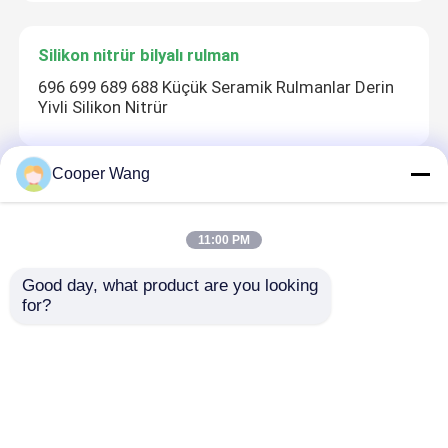
Silikon nitrür bilyalı rulman
696 699 689 688 Küçük Seramik Rulmanlar Derin
Yivli Silikon Nitrür
Cooper Wang
Zirkonya Seramik Rulman
5 ila 120mm Zirkonya Seramik Rulman Yüksek
11:00 PM
Sıcaklık
Good day, what product are you looking 
for?
Mekanik Sızdırmazlık
Ağır yük uygulamalar için seramik kaydırma
rulmanı