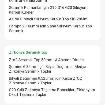
Kontrol Vanası 25mm
Seramik Rulmanlar için G10 G16 G20 Silisyum
Silisyum Karbür Top
Karbür Küreler
Aside Dirençli Silisyum Karbür Top SiC 28Mm
Pompa 20-60mm için Vana Silisyum Karbür Top
Zirkonya Seramik top
Seramik
Silisyum Karbür Bilyalı Rulmanlar
Zirkonya Seramik top
Silikon nitrür bilyalı rulman
Zro2 Seramik Top 50mm İyi Aşınma Direnci
Şömine 6.35mm için Bilyalı Değirmen Medya
Zirkonya Seramik Rulman
Zirkonya Seramik Toplar
Bilyalı Değirmen 9.525mm için Kalça ZrO2
Zirkonya Seramik Toplar
Mekanik Sızdırmazlık
G20-G40 Zirkonya Taşlama Boncukları Zirkonyum
Oksit Taşlama Topları