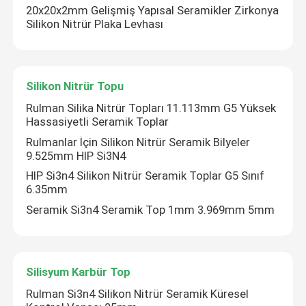
20x20x2mm Gelişmiş Yapısal Seramikler Zirkonya
Silikon Nitrür Plaka Levhası
Hibrit Seramik Rulmanlar
Silikon Karbid Taşları
Silikon Nitrür Topu
Rulman Silika Nitrür Topları 11.113mm G5 Yüksek
Hassasiyetli Seramik Toplar
Seramik kayar yatak
Rulmanlar İçin Silikon Nitrür Seramik Bilyeler
9.525mm HIP Si3N4
Seramik Makaralı Rulmanlar
HIP Si3n4 Silikon Nitrür Seramik Toplar G5 Sınıf
6.35mm
Seramik Baskı yatağı
Seramik Si3n4 Seramik Top 1mm 3.969mm 5mm
İleri Yapısal Seramikler
Silisyum Karbür Top
Rulman Si3n4 Silikon Nitrür Seramik Küresel
Silikon Nitrür Topu