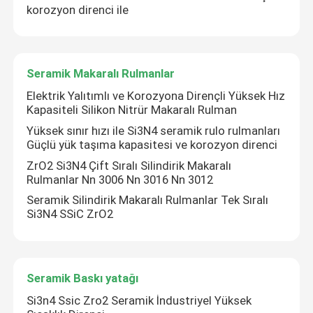
korozyon direnci ile
Seramik Makaralı Rulmanlar
Elektrik Yalıtımlı ve Korozyona Dirençli Yüksek Hız
Kapasiteli Silikon Nitrür Makaralı Rulman
Yüksek sınır hızı ile Si3N4 seramik rulo rulmanları
Güçlü yük taşıma kapasitesi ve korozyon direnci
ZrO2 Si3N4 Çift Sıralı Silindirik Makaralı
Rulmanlar Nn 3006 Nn 3016 Nn 3012
Seramik Silindirik Makaralı Rulmanlar Tek Sıralı
Si3N4 SSiC ZrO2
Ev
Ürünler
Seramik Baskı yatağı
Si3n4 Ssic Zro2 Seramik İndustriyel Yüksek
SG Gösterisi