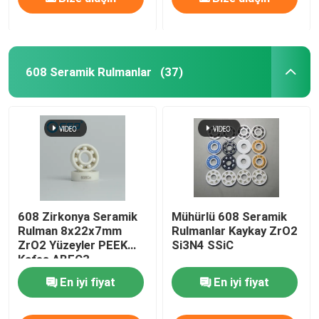
608 Seramik Rulmanlar
(37)
608 Zirkonya Seramik
Mühürlü 608 Seramik
Rulman 8x22x7mm
Rulmanlar Kaykay ZrO2
ZrO2 Yüzeyler PEEK
Si3N4 SSiC
Kafes ABEC3
En iyi fiyat
En iyi fiyat