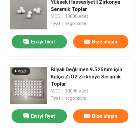
Yüksek Hassasiyetli Zirkonya
Seramik Toplar
Silisyum Karbür Top
MOQ：10000 adet
Fiyat：negotiable
Zirkonya Seramik top
En iyi fiyat
Bize ulaşın
Silisyum Karbür Bilyalı Rulmanlar
Bilyalı Değirmen 9.525mm için
Silikon nitrür bilyalı rulman
Kalça ZrO2 Zirkonya Seramik
Toplar
MOQ：10000 adet
Zirkonya Seramik Rulman
Fiyat：negotiable
Mekanik Sızdırmazlık
En iyi fiyat
Bize ulaşın