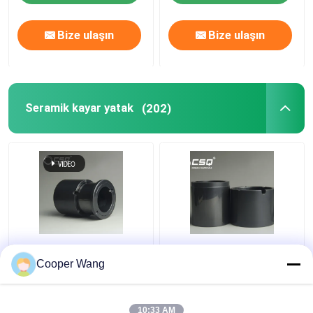
Bize ulaşın
Bize ulaşın
Seramik kayar yatak
(202)
Pompalar Seramik
Yüksek Sıcaklık
Kayar Rulman üreticileri
Seramik Kayar Rulman
Cooper Wang
SSiC 3.18gcm3
Konserve Motor
Pompası Basınçsız
Sinterlenmiş Silisyum
10:33 AM