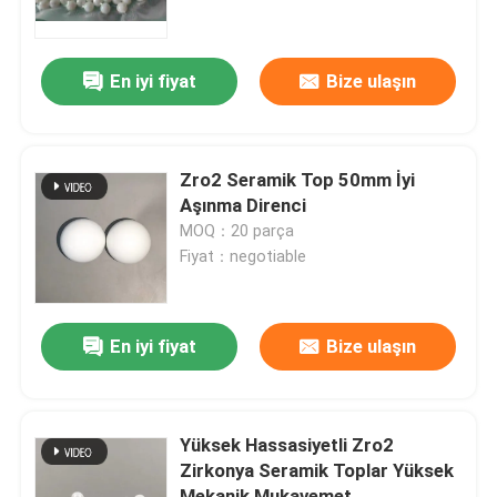
Hakkımızda
En iyi fiyat
Bize ulaşın
Fabrika turu
Zro2 Seramik Top 50mm İyi
Kalite kontrol
Aşınma Direnci
MOQ：20 parça
Fiyat：negotiable
Bize Ulaşın
Bir teklif isteği
En iyi fiyat
Bize ulaşın
Seramik Bilyalı Rulmanlar
Yüksek Hassasiyetli Zro2
Zirkonya Seramik Toplar Yüksek
608 Seramik Rulmanlar
Mekanik Mukavemet