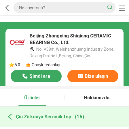
Beijing Zhongxing Shiqiang CERAMIC
BEARING Co., Ltd.
No. A38#, Weishanzhuang Industry Zone,
Daxing District ,Beijing, China,Çin
5.0
Onaylı tedarikçi
Şimdi ara
Bize ulaşın
Ürünler
Hakkımızda
Çin Zirkonya Seramik top
(16)