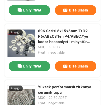
En iyi fiyat
Bize ulaşın
696 Serisi 6x15x5mm ZrO2
P6/ABEC3'ten P4/ABEC7'ye
kadar hassasiyetli minyatür
seramik top rulman
MOQ：60 PCS
Fiyat：negotiable
En iyi fiyat
Bize ulaşın
Ev
Yüksek performanslı zirkonya
Ürünler
seramik topu
MOQ：20-50 ADET
SG Gösterisi
Fiyat：negotiable