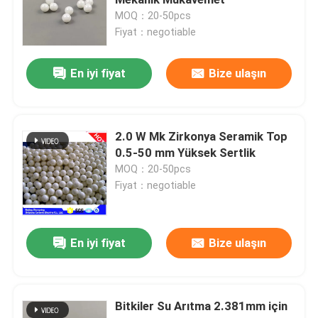
MOQ：20-50pcs
Fiyat：negotiable
Hibrit Seramik Rulmanlar
En iyi fiyat
Bize ulaşın
Silikon Karbid Taşları
Seramik kayar yatak
2.0 W Mk Zirkonya Seramik Top
0.5-50 mm Yüksek Sertlik
MOQ：20-50pcs
Seramik Makaralı Rulmanlar
Fiyat：negotiable
Seramik Baskı yatağı
En iyi fiyat
Bize ulaşın
İleri Yapısal Seramikler
Bitkiler Su Arıtma 2.381mm için
Silikon Nitrür Topu