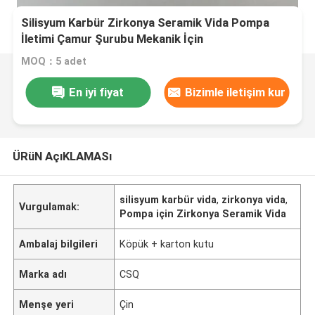
Silisyum Karbür Zirkonya Seramik Vida Pompa
İletimi Çamur Şurubu Mekanik İçin
MOQ：5 adet
En iyi fiyat
Bizimle iletişim kur
ÜRüN AçıKLAMASı
silisyum karbür vida
,
zirkonya vida
,
Vurgulamak:
Pompa için Zirkonya Seramik Vida
Ambalaj bilgileri
Köpük + karton kutu
Marka adı
CSQ
Menşe yeri
Çin