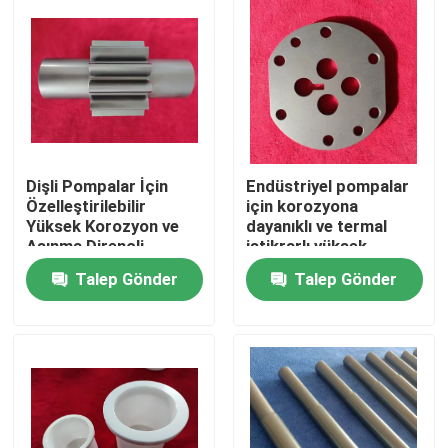
Dişli Pompalar İçin
Endüstriyel pompalar
Özelleştirilebilir
için korozyona
Yüksek Korozyon ve
dayanıklı ve termal
Aşınma Dirençli
istikrarlı yüksek
Seramik Dişli Şaftı
hassasiyetli CNC
Talep Gönder
Talep Gönder
işlenmiş silikon karbid
pompa halkası
Ev
Ürünler
SG Gösterisi