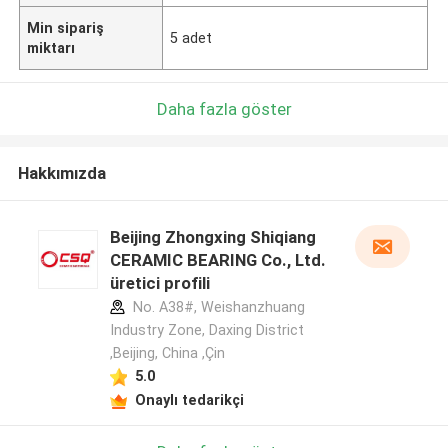
Min sipariş
5 adet
miktarı
Daha fazla göster
Hakkımızda
Beijing Zhongxing Shiqiang
CERAMIC BEARING Co., Ltd.
üretici profili
No. A38#, Weishanzhuang
Industry Zone, Daxing District
,Beijing, China ,Çin
5.0
Onaylı tedarikçi