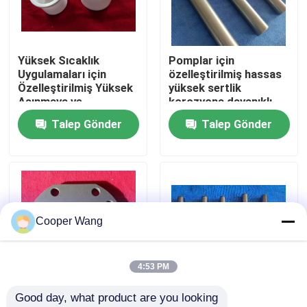
Hakkımızda
Yüksek Sıcaklık
Pomplar için
Uygulamaları için
özelleştirilmiş hassas
Fabrika turu
Özelleştirilmiş Yüksek
yüksek sertlik
Aşınmaya ve
korozyona dayanıklı
Korozyona Dirençli
seramik şaft
Talep Gönder
Talep Gönder
Kalite kontrol
Zirkonya Seramik
Muhafaza Kabuğu
Bize Ulaşın
Bir teklif isteği
Cooper Wang
Seramik Bilyalı Rulmanlar
4:53 PM
Good day, what product are you looking 
608 Seramik Rulmanlar
Endüstriyel pompalar
Endüstriyel