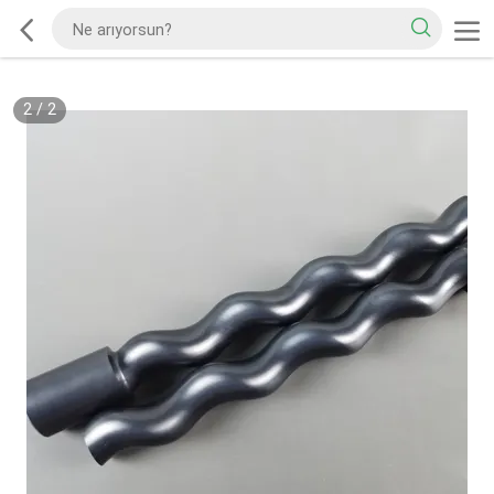
2
/
2